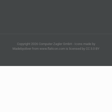
Copyright 2026 Computer Zagler GmbH - Icons made by
Madebyoliver from www.flaticon.com is licensed by CC 3.0 BY