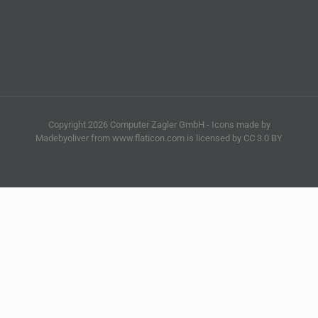
Copyright 2026 Computer Zagler GmbH - Icons made by
Madebyoliver from www.flaticon.com is licensed by CC 3.0 BY