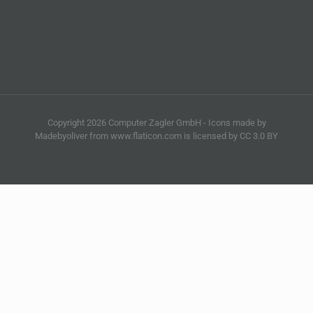
Copyright 2026 Computer Zagler GmbH - Icons made by
Madebyoliver from www.flaticon.com is licensed by CC 3.0 BY