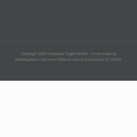
Copyright 2026 Computer Zagler GmbH - Icons made by
Madebyoliver from www.flaticon.com is licensed by CC 3.0 BY