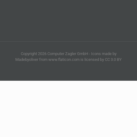
Copyright 2026 Computer Zagler GmbH - Icons made by
Madebyoliver from www.flaticon.com is licensed by CC 3.0 BY