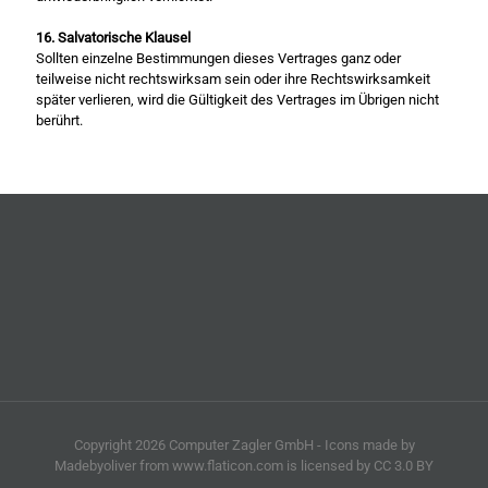
16. Salvatorische Klausel
Sollten einzelne Bestimmungen dieses Vertrages ganz oder
teilweise nicht rechtswirksam sein oder ihre Rechtswirksamkeit
später verlieren, wird die Gültigkeit des Vertrages im Übrigen nicht
berührt.
Copyright 2026 Computer Zagler GmbH - Icons made by
Madebyoliver from www.flaticon.com is licensed by CC 3.0 BY