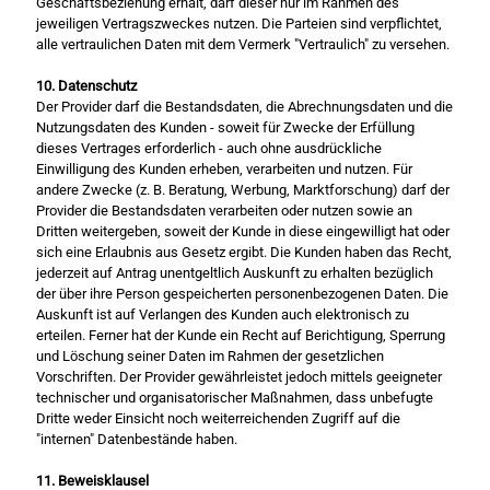
Geschäftsbeziehung erhält, darf dieser nur im Rahmen des
jeweiligen Vertragszweckes nutzen. Die Parteien sind verpflichtet,
alle vertraulichen Daten mit dem Vermerk "Vertraulich" zu versehen.
10. Datenschutz
Der Provider darf die Bestandsdaten, die Abrechnungsdaten und die
Nutzungsdaten des Kunden - soweit für Zwecke der Erfüllung
dieses Vertrages erforderlich - auch ohne ausdrückliche
Einwilligung des Kunden erheben, verarbeiten und nutzen. Für
andere Zwecke (z. B. Beratung, Werbung, Marktforschung) darf der
Provider die Bestandsdaten verarbeiten oder nutzen sowie an
Dritten weitergeben, soweit der Kunde in diese eingewilligt hat oder
sich eine Erlaubnis aus Gesetz ergibt. Die Kunden haben das Recht,
jederzeit auf Antrag unentgeltlich Auskunft zu erhalten bezüglich
der über ihre Person gespeicherten personenbezogenen Daten. Die
Auskunft ist auf Verlangen des Kunden auch elektronisch zu
erteilen. Ferner hat der Kunde ein Recht auf Berichtigung, Sperrung
und Löschung seiner Daten im Rahmen der gesetzlichen
Vorschriften. Der Provider gewährleistet jedoch mittels geeigneter
technischer und organisatorischer Maßnahmen, dass unbefugte
Dritte weder Einsicht noch weiterreichenden Zugriff auf die
"internen" Datenbestände haben.
11. Beweisklausel